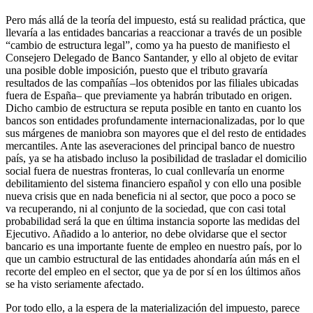
Pero más allá de la teoría del impuesto, está su realidad práctica, que
llevaría a las entidades bancarias a reaccionar a través de un posible
“cambio de estructura legal”, como ya ha puesto de manifiesto el
Consejero Delegado de Banco Santander, y ello al objeto de evitar
una posible doble imposición, puesto que el tributo gravaría
resultados de las compañías –los obtenidos por las filiales ubicadas
fuera de España– que previamente ya habrán tributado en origen.
Dicho cambio de estructura se reputa posible en tanto en cuanto los
bancos son entidades profundamente internacionalizadas, por lo que
sus márgenes de maniobra son mayores que el del resto de entidades
mercantiles. Ante las aseveraciones del principal banco de nuestro
país, ya se ha atisbado incluso la posibilidad de trasladar el domicilio
social fuera de nuestras fronteras, lo cual conllevaría un enorme
debilitamiento del sistema financiero español y con ello una posible
nueva crisis que en nada beneficia ni al sector, que poco a poco se
va recuperando, ni al conjunto de la sociedad, que con casi total
probabilidad será la que en última instancia soporte las medidas del
Ejecutivo. Añadido a lo anterior, no debe olvidarse que el sector
bancario es una importante fuente de empleo en nuestro país, por lo
que un cambio estructural de las entidades ahondaría aún más en el
recorte del empleo en el sector, que ya de por sí en los últimos años
se ha visto seriamente afectado.
Por todo ello, a la espera de la materialización del impuesto, parece