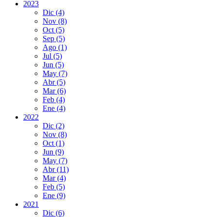
2023
Dic
(4)
Nov
(8)
Oct
(5)
Sep
(5)
Ago
(1)
Jul
(5)
Jun
(5)
May
(7)
Abr
(5)
Mar
(6)
Feb
(4)
Ene
(4)
2022
Dic
(2)
Nov
(8)
Oct
(1)
Jun
(9)
May
(7)
Abr
(11)
Mar
(4)
Feb
(5)
Ene
(9)
2021
Dic
(6)