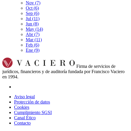
Nov
(7)
Oct
(6)
Sep
(6)
Jul
(11)
Jun
(8)
May
(14)
Abr
(7)
Mar
(11)
Feb
(6)
Ene
(9)
Firma de servicios de
jurídicos, financieros y de auditoría fundada por Francisco Vaciero
en 1994.
Aviso legal
Protección de datos
Cookies
Cumplimiento SGSI
Canal Ético
Contacto