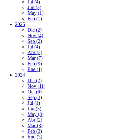
Jul
(4)
Jun
(3)
May
(1)
Feb
(1)
2025
Dic
(2)
Nov
(4)
Sep
(2)
Jul
(4)
Abr
(3)
Mar
(7)
Feb
(9)
Ene
(1)
2024
Dic
(2)
Nov
(11)
Oct
(6)
Sep
(3)
Jul
(1)
Jun
(3)
May
(3)
Abr
(2)
Mar
(3)
Feb
(3)
Ene
(3)