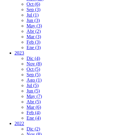
Oct
(6)
Sep
(3)
Jul
(1)
Jun
(3)
May
(3)
Abr
(2)
Mar
(3)
Feb
(3)
Ene
(3)
2023
Dic
(4)
Nov
(8)
Oct
(5)
Sep
(5)
Ago
(1)
Jul
(5)
Jun
(5)
May
(7)
Abr
(5)
Mar
(6)
Feb
(4)
Ene
(4)
2022
Dic
(2)
Nov
(8)