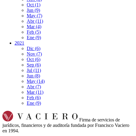
Oct
(1)
Jun
(9)
May
(7)
Abr
(11)
Mar
(4)
Feb
(5)
Ene
(9)
2021
Dic
(6)
Nov
(7)
Oct
(6)
Sep
(6)
Jul
(11)
Jun
(8)
May
(14)
Abr
(7)
Mar
(11)
Feb
(6)
Ene
(9)
Firma de servicios de
jurídicos, financieros y de auditoría fundada por Francisco Vaciero
en 1994.